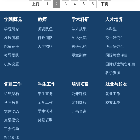
上页
1
2
3
4
5
6
下页
次活动。活动有力地增强了学院的凝聚力，参加活动的教职
工纷纷表示受益匪浅，今后将以更加饱满的精神和强健的体
魄，投身于党的教育事业，落实立德树人根本任务
学院概况
教师
学术科研
人才培养
学院简介
师资队伍
学术成果
本科生
发展历程
行政团队
学术交流
硕士研究生
院长寄语
人才招聘
科研机构
博士研究生
领导团队
规章制度
国际教育项目
机构设置
国际硕士预备项目
教学资源
党建工作
学生工作
培训项目
就业与校友
组织架构
学生事务
公开课程
就业工作
学习教育
团学工作
定制课程
校友工作
党建动态
学生活动
证书查询
支部建设
奖励资助
工会活动
精品党课