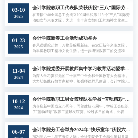
工排球队表现优异，一队力挫群雄，勇夺冠军；二队也展现
出显著进步。比赛现场1比赛现场2会计学院始终坚持"健康会
会计学院教职工代表队荣获庆祝“三八”国际劳动妇女节“接”伴同行趣味接力比赛学院南路校区第一名
03-10
院"的建设理念，将体育育人作为人才培养和学院文化建设的
在迎接中华全国总工会成立100周年和第 115 个“三八”国际劳
2025
重要抓手。学院教职工率先垂范，积极参与各类体育赛事，
动妇女节来临之际，为进一步丰富女教职工的精神文化生
近年来在学校军事定向越野比赛、...
活，引领广大女教工积极投身学校全面深化综合改革进程，
学校工会组织系列活动。其中，学校工会于3月5日组织开
展“接”伴同行趣味接力比赛，会计学院由林雯、王佳琪、李
会计学院新春工会活动成功举办
01-23
娅妮、宋惠琦、宋蕾、孟佳尧六位老师组成的队伍荣获学院
春风送暖蛇起舞，万物苏醒展新绿。在农历新年来临之际，
2025
南路校区第一名。会计学院高度重视体育在人才培养、学院
为丰富教职工精神文化生活，进一步增强教职工的交流和友
文化建设中的重要作用，确立了打...
谊，1月15日，会计学院在学院南路校区教职工活动中心举办
新春工会活动，60余位教职工参与，活动受到学校工会的大
力支持。首先，学院党委书记、分工会主席刘俊勇致辞，他
会计学院党委开展教师集中学习教育活动暨学院分工会健步走活动
11-04
对大家一年的辛苦付出致以衷心的感谢，对大家取得的成绩
为深入学习贯彻党的二十届三中全会和全国教育大会精神，
2024
表示祝贺，并预祝活动圆满成功。学院党委书记、分工会主
大力弘扬践行教育家精神，加强师德师风建设，会计学院30
席刘俊勇致辞接下来，活动进入丰富...
余名教师于10月30日赴北京市爱国主义教育基地—— “一二·
九”运动纪念地开展教师集中学习教育活动暨学院分工会健步
走活动。 “一二·九”运动是在中国共产党的领导下，由北平
会计学院教职工男女篮球队在学校“篮动精彩”教职工篮球友谊赛中喜获佳绩
10-12
学联组织发动的一次大规模的抗日爱国运动，它极大地促进
为喜迎新中国成立75周年，同贺建校75周年，学校工会组织
2024
了中华民族的觉醒，广泛发动了人民群众，标志着中国人民
了“篮动精彩”教职工篮球友谊赛。经过多日的角逐，比赛于1
抗日救国运动新高潮的到来。...
0月10日圆满结束，会计学院教职工男女篮球队双双斩获季军
佳绩，充分展现了学院团结向上的精神风貌。比赛中，队员
们秉承“友谊第一，比赛第二”的体育精神，奋力拼搏、积极
会计学院分工会举办2024年“快乐童年”庆祝六一儿童节系列活动
06-07
配合。队员们的精彩表现不仅赢得了观众的阵阵掌声，也体
2024年六一儿童节来临之际，会计学院分工会精心策划并举