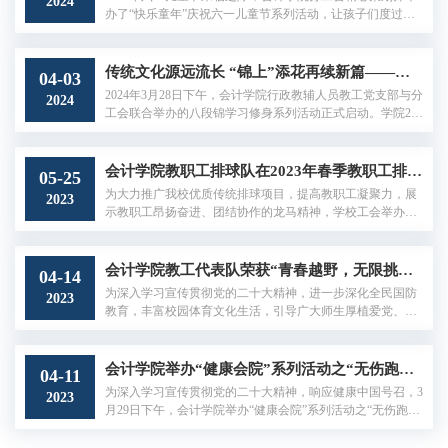
2024
现了会计学院教职工的健康活力和团队协作精神。 女子投篮
办了“快乐童年”庆祝六一儿童节系列活动，让孩子们度过了
比赛 男子3V3篮球比赛通过此...
一个快乐的节日。5月31日下午，在主教学楼1006会议室，分
工会组织了系列活动之手工制作活动，部分教职工、家属和
子女参加。学院党委副书记王伟参加并讲话，他代表学院欢
传统文化源远流长 “锦上”添花再续新篇——会计学院行政教辅人员教工党支部与分工会联合开展八段锦活动
04-03
迎大家的到来，感谢教职工为学院发展做出的贡献，祝福孩
2024年3月28日下午，会计学院行政教辅人员教工党支部与分
2024
子们永远快乐、健康、幸福地成长，并祝大家六一儿童节快
工会联合举办的八段锦学习修身系列活动正式启动。学院20
乐。在接下来的手工制作环节，现...
名教职工参加了本次活动。本科生第一党支部书记刘琳琳担
任授课老师。八段锦功法起源于北宋，古人比喻这套动作
为“锦”，编排精致，体势高雅如丝锦连绵不断，祛病健身，
会计学院教职工排球队在2023年春季教职工排球赛中喜获佳绩
05-25
是一套有着八百多年历史的健身方法。刘琳琳老师讲解深入
为大力推广我校优质传统排球项目，提高教职工凝聚力，展
2023
浅出，动作舒展优美，活动现场气氛活跃，大家学习热情高
示教职工昂扬奋进、团结协作的龙马精神，学校工会举办了2
涨，表现出对中华体育传统文化的浓...
023年春季教职工排球赛。比赛于5月4日圆满落幕，会计学院
教职工排球队一队进入决赛并获得2023年春季教职工排球赛
第二名，会计学院教职工排球队二队获得小组赛第二名。赛
会计学院教工代表队荣获“青春越野，无限挑战”2023年校园军事定向越野赛教工组冠军
04-14
前，全体队员积极训练、认真备赛。赛场上，队员们沉着冷
为深入学习宣传贯彻党的二十大精神，进一步深化全民国防
2023
静，配合默契，奋勇拼搏。场边的观众奋力呐喊，不断为队
教育，丰富校园体育文化生活，引导广大师生厚植爱党、爱
员们加油打气。会计学院教职工排...
国、爱军情怀，增强国防意识，提高国防技能和身体素质。3
月26日，“青春越野， 无限挑战”2023年校园军事定向越野赛
在沙河校区成功举办。会计学院由肖土盛、郑登津、张玥、
会计学院举办“健康会院”系列活动之“无伤跑步实践”
04-11
谢蓉蓉等四位老师组成的代表队荣获教工组冠军。会计学院
为深入学习宣传贯彻党的二十大精神，响应健康中国号召，3
2023
高度重视体育在人才培养、学院文化建设中的重要作用，确
月29日下午，会计学院举办“健康会院”系列活动之“无伤跑步
立了打造“健康会院”的目标。...
实践”。活动邀请到国家级社会体育指导员、北京体育大学体
育管理博士石春健老师进行现场指导。学院教职工参加了本