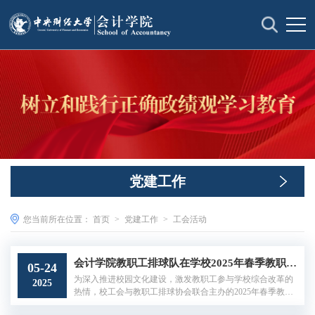
党建工作
您当前所在位置：
首页
>
党建工作
>
工会活动
会计学院教职工排球队在学校2025年春季教职工排球赛中勇夺桂冠
05-24
为深入推进校园文化建设，激发教职工参与学校综合改革的
2025
热情，校工会与教职工排球协会联合主办的2025年春季教职
工排球赛于5月21日圆满收官。在此次赛事中，会计学院教职