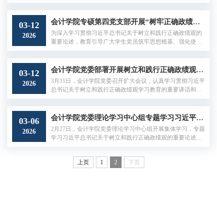
月8日，会计学院专硕第六党支部组织开展“树牢正确政绩
观，实干担当促发展”主题党日活动。本次学习由党支部书记
马牧言主持，支部全体同学参加。活动现场马牧言同志带领
会计学院专硕第四党支部开展“树牢正确政绩观，争做诚信财会人”主题党日活动
03-12
支部同学开展“第一议题”学习，聚焦两会上公布的2026年中
为深入学习贯彻习近平总书记关于树立和践行正确政绩观的
2026
央预算报告进行深入解读，报告既为经济社会发展筑牢财力
重要论述，教育引导广大学生党员筑牢思想根基、强化使命
保障，又紧扣稳增长、促创新、...
担当，3月7日下午，会计学院专硕第四党支部组织开展“树立
正确政绩观，争做诚信财会人”主题党日活动，活动采取“理
论学习+交流研讨+警示教育”相结合的形式，推动正确政绩
会计学院党委部署开展树立和践行正确政绩观学习教育
03-12
观入脑入心、见行见效。会计学院党委书记陈运森、组织员
3月11日，会计学院党委召开扩大会议，认真学习贯彻习近平
2026
包英娟列席指导，专硕第四党支部全体党员参加学习。活动
总书记关于树立和践行正确政绩观学习教育的重要讲话和重
合影党委书记陈运森在讲话中紧...
要指示精神，传达学校党的建设工作领导小组会议精神，部
署全院开展学习教育工作。学院党政领导班子、师生党支部
书记参会，党委书记陈运森主持会议并讲话。陈运森传达了
会计学院党委理论学习中心组专题学习习近平总书记关于树立和践行正确政绩观的重要论述
03-06
学校开展树立和践行正确政绩观学习教育实施方案的具体要
2月27日，会计学院党委理论学习中心组开展集体学习，专题
2026
求和工作安排，并结合习近平总书记在地方工作期间的生动
学习习近平总书记关于树立和践行正确政绩观的重要论述。
实践，领学了习近平总书记关于树立...
学院党委书记陈运森主持会议，副院长赵雪媛、党委副书记
王伟作重点发言。赵雪媛结合家乡山西的发展变迁分享了学
上页
1
2
下页
习体会，她指出树立正确政绩观要像习近平总书记强调的那
样，不能急功近利、不能搞形象工程，要对历史负责、对人
民负责。作为高校工作者，要把这种精神落实到教书育人
中，持续深化教育教学改革，不断提...