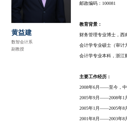
邮政编码：
100081
教育背景：
黄益建
财务管理专业博士，西
数智会计系
会计学专业硕士（审计
副教授
会计学专业本科，浙江
主要工作经历：
2008
年
6
月——至今，
2005
年
9
月——
2008
年
1
2005
年
1
月——
2005
年
8
2001
年
8
月——
2003
年
8