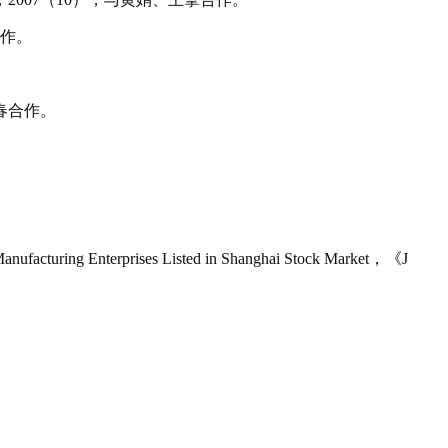
合作。
春合作。
anufacturing Enterprises Listed in Shanghai Stock Market
，《
J