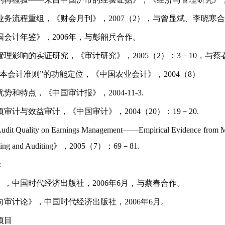
业务流程重组，《财会月刊》，
2007
（
2
），与曾显斌、李晓寒
国会计年鉴》，
2006
年，与彭韶兵合作。
管理影响的实证研究，《审计研究》，
2005
（
2
）：
3
－
10
，与蔡
基本会计准则”的功能定位，《中国农业会计》，
2004
（
8
）
优势和特点，《中国审计报》，
2004-11-3.
项审计与效益审计，《中国审计》，
2004
（
20
）：
19
－
20.
 Audit Quality on Earnings Management
——
Empirical Evidence from M
ing and Auditing
》，
2005
（
7
）：
69
－
81.
：
》，中国时代经济出版社，
2006
年
6
月，与蔡春合作。
向审计论》，中国时代经济出版社，
2006
年
6
月。
项目