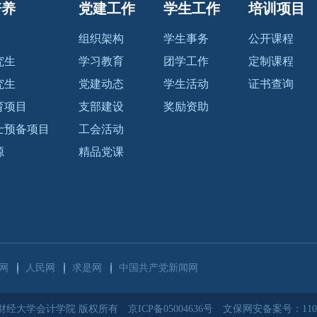
培养
党建工作
学生工作
培训项目
组织架构
学生事务
公开课程
究生
学习教育
团学工作
定制课程
究生
党建动态
学生活动
证书查询
育项目
支部建设
奖励资助
士预备项目
工会活动
源
精品党课
网
人民网
求是网
中国共产党新闻网
央财经大学会计学院 版权所有
京ICP备05004636号
文保网安备案号：11010