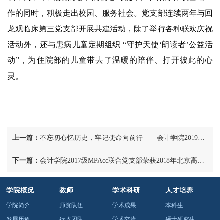
作的同时，积极走出校园、服务社会。党支部连续两年与回
龙观临床第三党支部开展共建活动，除了举行各种联欢庆祝
活动外，还与患病儿童定期组织 “守护天使‘朗读者’公益活
动”，为住院部的儿童带去了温暖的陪伴、打开彼此的心
灵。
上一篇：
不忘初心忆历史，牢记使命向前行——会计学院2019级研究生党支部组织观看电影《决胜时刻》
下一篇：
会计学院2017级MPAcc联合党支部荣获2018年北京高校红色“1+1”示范活动评选三等奖
学院概况
教师
学术科研
人才培养
学院简介
师资队伍
学术成果
本科生
发展历程
行政团队
学术交流
硕士研究生