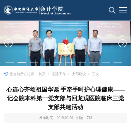
您当前所在位置：
首页
>
党建工作
>
支部建设
>
正文
心连心齐颂祖国华诞 手牵手呵护心理健康——
记会院本科第一党支部与回龙观医院临床三党
支部共建活动
发布时间：2019-09-29
浏览：
713