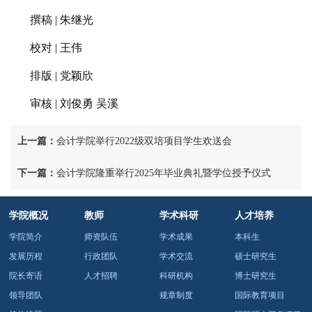
撰稿
|
朱继光
校对
|
王伟
排版
|
党颖欣
审核
|
刘俊勇
吴溪
上一篇：
会计学院举行2022级双培项目学生欢送会
下一篇：
会计学院隆重举行2025年毕业典礼暨学位授予仪式
学院概况
教师
学术科研
人才培养
学院简介
师资队伍
学术成果
本科生
发展历程
行政团队
学术交流
硕士研究生
院长寄语
人才招聘
科研机构
博士研究生
领导团队
规章制度
国际教育项目