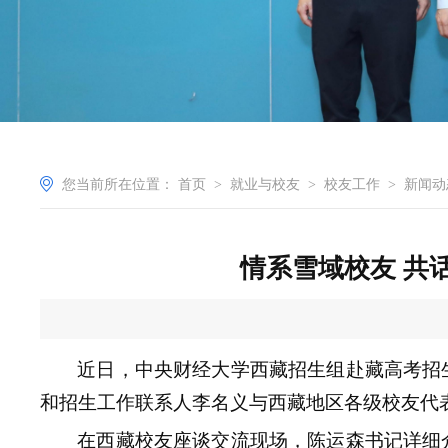
您当前所在位置：
首页
>
就业与校友
>
校友工作
>
新闻动
情系雪域校友 共
近日，中央财经大学西藏招生组赴藏高考招
和招生工作联系人李名义与西藏地区各级校友代
在西藏校友座谈交流现场，
陈运森
书记
详细