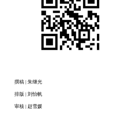
撰稿
| 朱继光
排版
| 刘怡帆
审核
| 赵雪媛