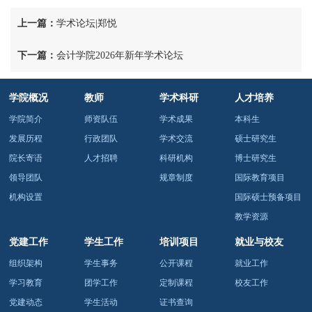
上一篇：
学术论坛|郑悦
下一篇：
会计学院2026年新年学术论坛
学院概况
教师
学术科研
人才培养
学院简介
师资队伍
学术成果
本科生
发展历程
行政团队
学术交流
硕士研究生
院长寄语
人才招聘
科研机构
博士研究生
领导团队
规章制度
国际教育项目
机构设置
国际硕士预备项目
教学资源
党建工作
学生工作
培训项目
就业与校友
组织架构
学生事务
公开课程
就业工作
学习教育
团学工作
定制课程
校友工作
党建动态
学生活动
证书查询