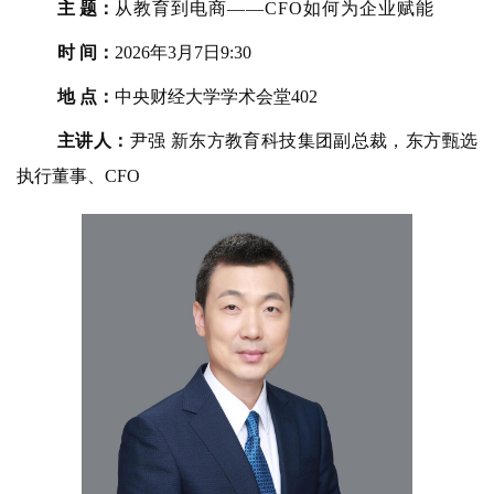
主
题
：
从教育到电商——CFO如何为企业赋能
时
间
：
2026年3月7日9:30
地
点
：
中央财经大学学术会堂402
主讲人
：
尹强
新东方教育科技集团副总裁，东方甄选
执行董事、CFO