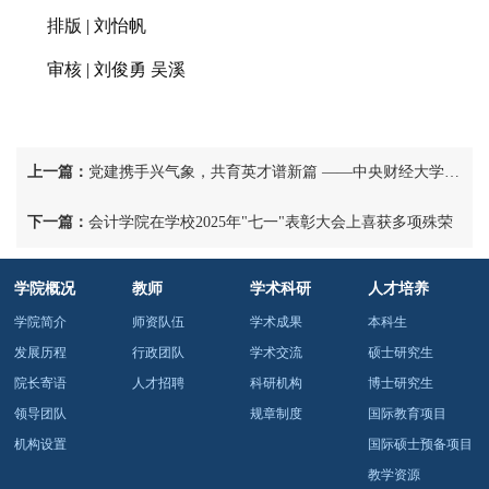
排版
|
刘怡帆
审核
|
刘俊勇
吴溪
上一篇：
党建携手兴气象，共育英才谱新篇 ——中央财经大学会计学院本科生第一党支部与中国气象局机关服务中心会计核算党支部开展共建活动
下一篇：
会计学院在学校2025年"七一"表彰大会上喜获多项殊荣
学院概况
教师
学术科研
人才培养
学院简介
师资队伍
学术成果
本科生
发展历程
行政团队
学术交流
硕士研究生
院长寄语
人才招聘
科研机构
博士研究生
领导团队
规章制度
国际教育项目
机构设置
国际硕士预备项目
教学资源