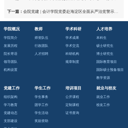
下一篇：
会院党建 | 会计学院党委赴海淀区全面从严治党警示教育基地开展树立和践行正确政绩观学习教育联学共建活动
学院概况
教师
学术科研
人才培养
学院简介
师资队伍
学术成果
本科生
发展历程
行政团队
学术交流
硕士研究生
院长寄语
人才招聘
科研机构
博士研究生
领导团队
规章制度
国际教育项目
机构设置
国际硕士预备项目
教学资源
党建工作
学生工作
培训项目
就业与校友
组织架构
学生事务
公开课程
就业工作
学习教育
团学工作
定制课程
校友工作
党建动态
学生活动
证书查询
支部建设
奖励资助