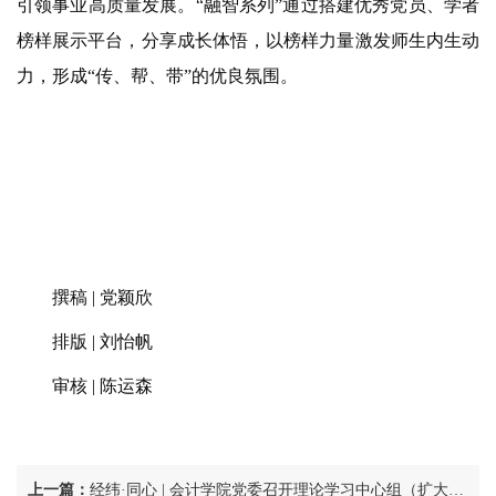
引领事业高质量发展。
“融智系列”
通过搭建优秀党员、学者
榜样展示平台，分享成长体悟，以榜样力量激发师生内生动
力，形成“传、帮、带”的优良氛围。
撰稿
| 党颖欣
排版
| 刘怡帆
审核
| 陈运森
上一篇：
经纬·同心 | 会计学院党委召开理论学习中心组（扩大）学习暨2026年度统战工作座谈会