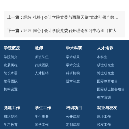
上一篇：
经纬·扎根 | 会计学院党委与西藏天路“党建引领产教融合基地”正式揭牌
下一篇：
经纬·同心 | 会计学院党委召开理论学习中心组（扩大）学习暨2026年度统战工作座谈会
学院概况
教师
学术科研
人才培养
学院简介
师资队伍
学术成果
本科生
发展历程
行政团队
学术交流
硕士研究生
院长寄语
人才招聘
科研机构
博士研究生
领导团队
规章制度
国际教育项目
机构设置
国际硕士预备项目
教学资源
党建工作
学生工作
培训项目
就业与校友
组织架构
学生事务
公开课程
就业工作
学习教育
团学工作
定制课程
校友工作