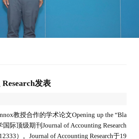
Research发表
ennox
教授合作的学术论文
Opening up the “Bla
学国际顶级期刊
Journal of Accounting
Research
.12333
）。
Journal of Accounting Research
于
19