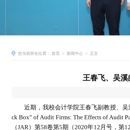
您当前所在位置：
首页
>
新闻中心
>
正文
王春飞、吴溪的合作
近期，我校会计学院王春飞副教授、吴
ck Box” of Audit Firms: The Effects of Audit 
（
JAR
）第
58
卷第
5
期（
2020
年
12
月号，第
1