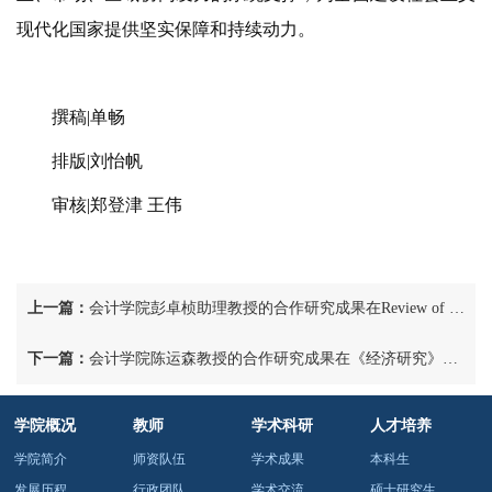
现代化国家提供坚实保障和持续动力。
撰稿|单畅
排版|刘怡帆
审核|郑登津 王伟
上一篇：
会计学院彭卓桢助理教授的合作研究成果在Review of Financial Studies发表
下一篇：
会计学院陈运森教授的合作研究成果在《经济研究》发表
学院概况
教师
学术科研
人才培养
学院简介
师资队伍
学术成果
本科生
发展历程
行政团队
学术交流
硕士研究生