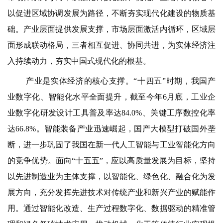
以促进区域协调发展为路径，不断夯实现代化建设的物质基
础。产业层面提供发展支撑，市场层面激活内循环，区域层
面形成联动格局，三者相互促进、协同共进，为实体经济注
入持续动力，夯实中国式现代化的根基。
产业是实体经济的核心支撑。“十四五”时期，我国产
业数字化、智能化水平全面提升，截至今年6月底，工业企
业数字化研发设计工具普及率达84.0%、关键工序数控化率
达66.8%。智能装备产业迅速崛起，国产大模型打破国外垄
断，进一步巩固了我国在新一代人工智能与工业智能化方向
的竞争优势。面向“十五五”，应以高质量发展为目标，坚持
以先进制造业为主体支撑，以智能化、绿色化、融合化为发
展方向，充分发挥先进技术对传统产业和新兴产业的赋能作
用。通过智能化改造、生产过程数字化、数据驱动的精准管