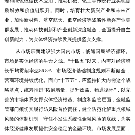
理和绿色低碳技术应用，推动机械、化工等传统行业实现提
质增效和价值链跃升。同时，培育壮大新兴产业和未来产
业，加快新材料、航空航天、低空经济等战略性新兴产业集
群发展，推动科技创新和产业创新深度融合，全面提升自主
创新能力，为实体经济持续发展提供坚实支撑。
从市场层面建设强大国内市场，畅通国民经济循环。
市场是实体经济的生命之源。“十四五”以来，内需对经济增
长平均贡献率达86.8%；市场经济基础制度规则不断健全，
营商环境持续优化。面向“十五五”，应坚持扩大内需这个战
略基点，统筹推进“拓展增量、提升效益、畅通循环”，以完
善的市场体系支撑实体经济根基。制度和监管层面，金融监
管部门须切实履行防风险首位责任，健全防范化解重点领域
风险的体制机制，守住不发生系统性金融风险的底线，为实
体经济健康发展提供安全稳定的金融环境。市场发展层面，