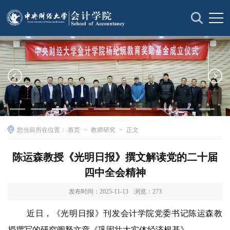
您当前所在位置：
首页
>
教师研究
>
正文
陈运森教授《光明日报》撰文解读党的二十届
四中全会精神
发布时间：2025-11-13
浏览：
273
近日，《光明日报》刊发会计学院党委书记陈运森教
授撰写的研究阐释文章《巩固壮大实体经济根基》。