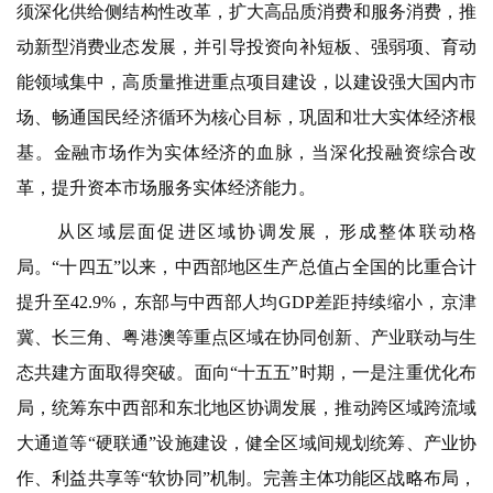
须深化供给侧结构性改革，扩大高品质消费和服务消费，推
动新型消费业态发展，并引导投资向补短板、强弱项、育动
能领域集中，高质量推进重点项目建设，以建设强大国内市
场、畅通国民经济循环为核心目标，巩固和壮大实体经济根
基。金融市场作为实体经济的血脉，当深化投融资综合改
革，提升资本市场服务实体经济能力。
从区域层面促进区域协调发展，形成整体联动格
局。“十四五”以来，中西部地区生产总值占全国的比重合计
提升至42.9%，东部与中西部人均GDP差距持续缩小，京津
冀、长三角、粤港澳等重点区域在协同创新、产业联动与生
态共建方面取得突破。面向“十五五”时期，一是注重优化布
局，统筹东中西部和东北地区协调发展，推动跨区域跨流域
大通道等“硬联通”设施建设，健全区域间规划统筹、产业协
作、利益共享等“软协同”机制。完善主体功能区战略布局，