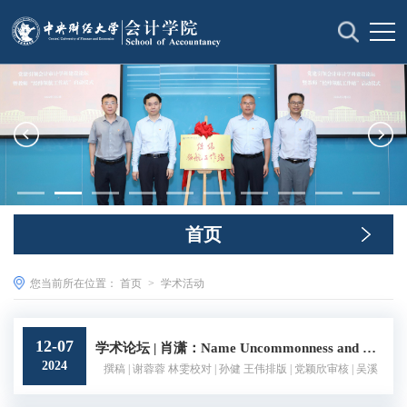
首页
您当前所在位置：
首页
>
学术活动
12-07
学术论坛 | 肖潇：Name Uncommonness and CEO Overconfidence
2024
撰稿 | 谢蓉蓉 林雯校对 | 孙健 王伟排版 | 党颖欣审核 | 吴溪