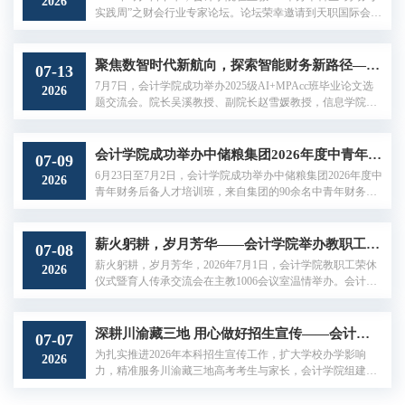
2026
央财经大学副校长李建军，中央财经大学继续教育工作办公
实践周”之财会行业专家论坛。论坛荣幸邀请到天职国际会计
室主任李伟，中央财经大学会计学院副...
师事务所金融机构服务部高级经理贾依然、北京博睿鑫通信
息咨询中心财务总监孟雨以及IMA管理会计师协会中国学习
与发展总监龚长龙、华北区合作与发展总监周靓两位嘉宾围
聚焦数智时代新航向，探索智能财务新路径——会计学院举办AI+硕士项目论文选题交流会
07-13
绕财会职业发展作专题交流，为会计学院学子带来了兼具专
7月7日，会计学院成功举办2025级AI+MPAcc班毕业论文选
2026
业深度与时代视野的精彩分享。聚焦准则实务，夯实专业根
题交流会。院长吴溪教授、副院长赵雪媛教授，信息学院王
基贾依然经理以“长期股权投资与...
天梅教授，专硕中心及研究生工作办公室相关老师，2025级
AI+MPAcc班全体指导教师及学生共同参会。我院AI+MPAcc
项目系全国首创的交叉复合人才培养创新项目，自2018年设
会计学院成功举办中储粮集团2026年度中青年财务后备人才培训班
07-09
立以来，始终致力于探索会计学科与人工智能深度融合的人
6月23日至7月2日，会计学院成功举办中储粮集团2026年度中
2026
才培养新路径。项目历经七年建设，已形成较为系统的跨学
青年财务后备人才培训班，来自集团的90余名中青年财务骨
科课程体系与联合培养机制，积累了丰富...
干参加了此次培训。6月23日，中国储备粮管理集团有限公司
党组成员、总会计师韩雪岭，财务部副部长冯志伟，会计学
院院长吴溪，副院长赵雪媛出席了开班仪式。吴溪院长结合
薪火躬耕，岁月芳华——会计学院举办教职工荣休仪式暨育人传承交流会
07-08
中储粮集团发展需求与学院学科办学优势，详细介绍了此次
薪火躬耕，岁月芳华，2026年7月1日，会计学院教职工荣休
2026
培训的课程体系、师资配置与教学安排，也对全体学员致以
仪式暨育人传承交流会在主教1006会议室温情举办。会计学
了真切的学习期许与鼓励。韩雪岭...
院院长吴溪、党委副书记王伟、副院长江轩宇、副院长郑登
津、历任及现任系主任、教职工代表、新入职教师齐聚现
场，共同欢送陈守忠、林秀香、李连燕三位老师荣休，共话
深耕川渝藏三地 用心做好招生宣传——会计学院圆满完成2026年本科招生宣传各项工作
07-07
育人初心、共承教育薪火。活动由党委书记陈运森主持。仪
为扎实推进2026年本科招生宣传工作，扩大学校办学影响
2026
式伊始，陈运森书记代表学院全体师生，向三位深耕教育沃
力，精准服务川渝藏三地高考考生与家长，会计学院组建由
土、默默奉献数十载的退休教师致以最...
学院领导、专任教师、在校学生、优秀校友及学生家长志愿
者构成的本科招生工作团队，于6月24日至7月5日，通过线下