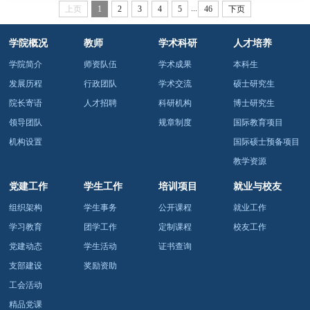
...
上页
1
2
3
4
5
46
下页
现场咨询、定点驻点接待、线上热线答疑、专属QQ群实时咨
询等多元渠道，面向四川、重庆、西藏三地开展集中招生宣
传服务，以专业、耐心、细致、暖心的服务，为广大考生及
学院概况
教师
学术科研
人才培养
家长提供院校解读、专业介绍及志愿填...
学院简介
师资队伍
学术成果
本科生
发展历程
行政团队
学术交流
硕士研究生
院长寄语
人才招聘
科研机构
博士研究生
领导团队
规章制度
国际教育项目
机构设置
国际硕士预备项目
教学资源
党建工作
学生工作
培训项目
就业与校友
组织架构
学生事务
公开课程
就业工作
学习教育
团学工作
定制课程
校友工作
党建动态
学生活动
证书查询
支部建设
奖励资助
工会活动
精品党课