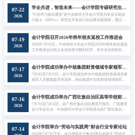
展开深入研讨，为全市高校师生精准备赛筑牢基础。中央财
经大学会计学院副院长郑登津，会计学院财务会计系教师、
学企共进，智造未来——会计学院专硕研究生走进宇通集团
07-22
学生专业拓展中心成员徐实出席会议，全市各高校赛事联络
“行动学习移动课堂”是中央财经大学会计学院为非全日制会
2026
教师、参赛学生队长线上参会，在线参会规模近百人。本次
计硕士（MPAcc）研究生开发设计的品牌实践课程，通过校
会议由中央财经大学会计学院团委书...
企联动、产学合作、协同育人等形式，带领学生走进知名企
业，在真实场景中感受行业脉动、深化专业认知。近年来，
学院非全日制研究生已先后走进重庆、杭州、北京、成都、
会计学院召开2026年秩年校友返校工作推进会
07-19
青岛、烟台等地知名企业开展交流学习。2026年7月，2025级
2026年7月16日，中央财经大学会计学院2026年秩年校友返校
2026
非全日制会计硕士研究生研学团在专硕中心组织下，由张亚
工作推进会以线上会议的形式顺利召开。本次会议由院长吴
男老师带队，赴河南郑州宇通集团...
溪、党委书记陈运森总体统筹部署，副院长郑登津主持。年
级校友理事会代表、各秩年班级联络人及学院校友工作负责
人刘怡帆齐聚云端，共同研讨本年度秩年校友返校活动各项
会计学院成功举办中核集团财资领域专家领军人才赋能提升培训班
07-17
筹备事宜，共话绵长校友情、共叙深厚母校情。会上，校友
7月6日至7月10日，会计学院成功举办中核集团财资领域专家
2026
工作负责人刘怡帆介绍了2026年秩年校友返校日安排及学院
领军人才赋能提升培训班，来自集团约50名财资领域领军人
秩年校友返校实施方案。本次返校日...
才参加了此次培训。7月6日上午，中核集团公司财资部副主
任吴迪、财务共享中心专职副主任孙群，中央财经大学会计
学院院长吴溪、副院长赵雪媛出席开班仪式。吴溪院长结合
会计学院成功举办广西壮族自治区高等学校财务负责人培训班
07-16
中核集团发展需求与我院学科办学优势，详细介绍了此次培
7月7日至7月10日，由广西壮族自治区教育厅指导、广西教育
2026
训的课程体系、师资配置与教学安排，清晰阐明培训核心培
会计学会主办、中央财经大学会计学院承办的广西壮族自治
养导向。吴迪副主任指出，本次培训...
区高等学校财务负责人培训班顺利举办，百余名来自广西各
高校分管财务工作校领导、财务岗位管理骨干参加本次培
训。7月7日，广西壮族自治区教育厅财务处副处长唐永华，
会计学院举办“劳动与实践周”财会行业专家论坛
07-14
广西教育会计学会会长、广西中医药大学副校长何刚亮，中
2026年7月7日下午，会计学院在主教203举办本科生“劳动与