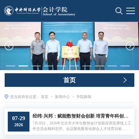
首页
您当前所在位置：
首页
>
新闻中心
>
学院新闻
经纬·兴邦：赋能数智财会创新 培育青年科创力量——2026年北京市大学生数智会计创新应用竞赛工作交流会圆满召开
07-29
7月28日，2026年北京市大学生数智会计创新应用竞赛线上工
2026
作交流会顺利召开。会议聚焦数智化财会人才培育目标，围
绕新版赛事规则解读、备赛要点指导、参赛经验交流等内容