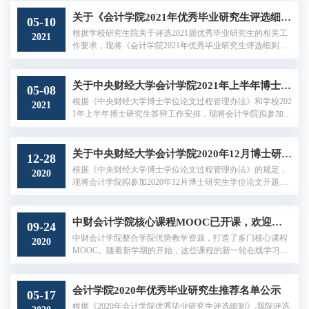
公告如下： 答辩时间：2021年5月17日（星期一）下午18:00
开始。答辩地点：线上举行答辩申请人：韩慧云答辩题目：
关于《会计学院2021年优秀毕业研究生评选细则》的公示
05-10
注册制下IPO审核问询研究——基于科创板的证据所属学
根据学校研究生院关于评选2021届优秀毕业研究生的相关工
2021
科：会计学 特此公告。 中央财经大学会计学院2021年5月14
作要求，现将《会计学院2021年优秀毕业研究生评选细则》
日
予以公示。公示时间：2021年5月10日11:00-2021年5月11日1
1:00。公示期间，对本细则如有异议者可在学院公示阶段向
学院优秀毕业研究生评选工作小组提出申诉。申诉应以书面
关于中央财经大学会计学院2021年上半年博士研究生学位论文答辩的公告
05-08
方式反映，书面材料请署真实姓名并附联系方式。联系邮
根据《中央财经大学博士学位论文过程管理办法》和学校202
2021
箱：cufempacc@126.com。 联系人：胡老师、赵老师。 附
1年上半年博士研究生答辩工作安排，现将会计学院拟参加20
件：《会计学院2021年优秀毕业研究生...
21年上半年博士学位论文答辩的相关博士学位论文答辩信息
公告如下： 第一组 答辩时间：2021年5月11日（星期二）上
午9:00开始。答辩地点：南路校区主教10层1006会议室。
关于中央财经大学会计学院2020年12月博士研究生学位论文开题论证会公告
12-28
（1）答辩申请人：孙瑞琦答辩题目：相对业绩反馈对组织运
根据《中央财经大学博士学位论文过程管理办法》的规定，
2020
营效率的影响及作用条件——基于公立医院的实地实证研究
现将会计学院拟参加2020年12月博士研究生学位论文开题论
所属学科：会计学 （2）答辩申请...
证会的相关信息公告如下： 第一组 答辩时间：2020年12月3
0日（星期三）上午8:30开始 答辩地点：线上腾讯会议 （1）
答辩申请人：王彩答辩题目：上市公司自愿信息披露的影响
中财会计学院核心课程MOOC已开课，欢迎选课
09-24
因素和经济后果所属学科：会计学 （2）答辩申请人：张琪
中财会计学院整合学院优势教学资源，打造了多门核心课程
2020
答辩题目：注意力分配、政府部门内控与政府管理能力所属
MOOC。随着新学期的开始，这些课程的新一轮在线学习已
学科：会计学 （3）答辩申请人...
全面开启，欢迎扫描课程介绍下方二维码加入会计学院的学
习，无论你是温故知新还是从零开始，MOOC课程都会让你
有所收获！1、《会计学》（面向非会计专业学生）《会计
会计学院2020年优秀毕业研究生推荐名单公示
05-17
学》是一门综合性的应用科学，具有很强的理论性、实践性
根据《2020年会计学院优秀毕业研究生评选细则》,我院评选