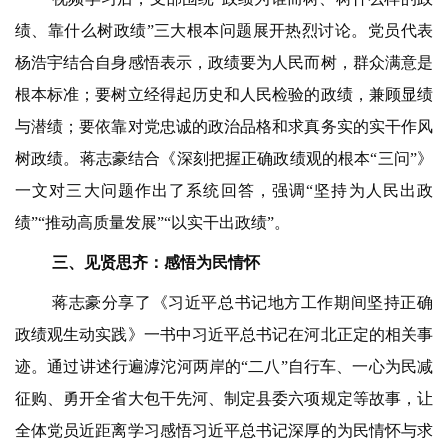
绩、靠什么树政绩”三大根本问题展开热烈讨论。党员代表
杨浩宇结合自身感悟
表示，政绩要为人民而树，群众满意是
根本标准；要树立经得起历史和人民检验的政绩，兼顾显绩
与潜绩；要依靠对党忠诚的政治品格和求真务实的实干作风
树政绩。蒋志豪结合
《深刻把握正确政绩观的根本“三问”》
一文对三大问题作出了系统回答，强调“坚持为人民出政
绩”“推动高质量发展”“以实干出政绩”。
三、
见贤思齐：感悟为民情怀
蒋志豪分享了《习近平总书记地方工作期间坚持正确
政绩观生动实践》一书中习近平总书记在河北正定的相关事
迹
。通过讲述行遍滹沱河两岸的“二八”自行车、一心为民减
征购、勇开全省大包干先河、制定县委六项规定等故事
，让
全体党员近距离学习感悟习近平总书记深厚的为民情怀与求