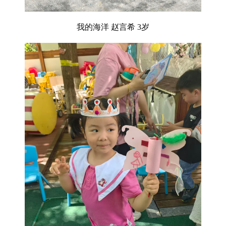
我的海洋
赵言希
3岁