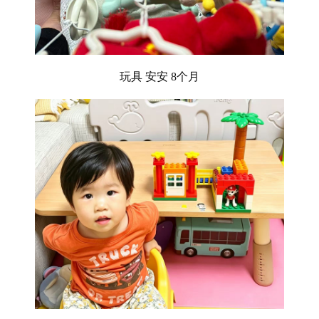
玩具
安安
8个月