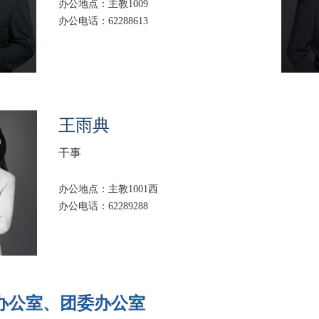
办公地点：主教1009
办公电话：62288613
王雨典
干事
办公地点：主教1001西
办公电话：62289288
办公室、团委办公室