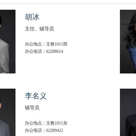
胡冰
主任、辅导员
办公地点：主教1011西
办公电话：62288614
李名义
辅导员
办公地点：主教1011东
办公电话：62289422