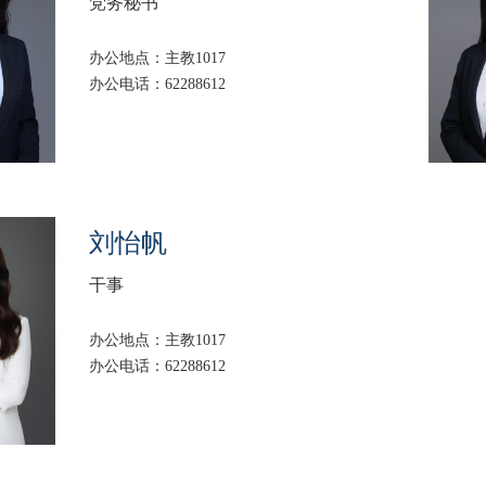
党务秘书
办公地点：主教1017
办公电话：62288612
刘怡帆
干事
办公地点：主教1017
办公电话：62288612