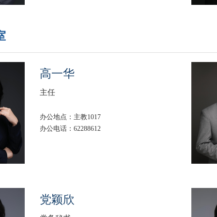
室
高一华
主任
办公地点：主教1017
办公电话：62288612
党颖欣