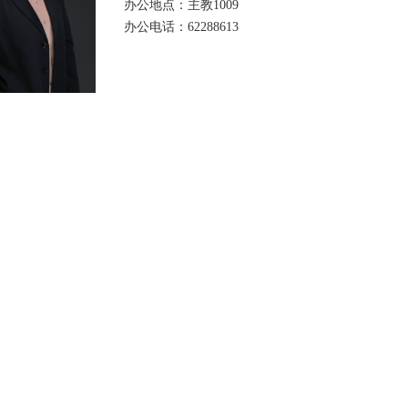
办公地点：主教1009
办公电话：62288613