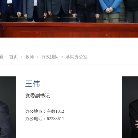
位置：
首页
>
教师
>
行政团队
>
学院办公室
王伟
党委副书记
办公地点：主教1012
办公电话：62288611