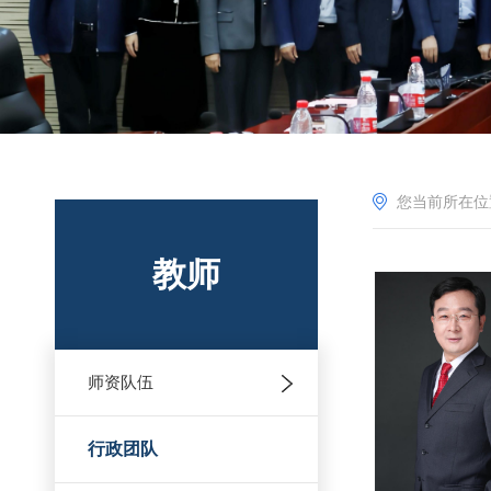
您当前所在
教师
师资队伍
全职教师
行政团队
荣休教师