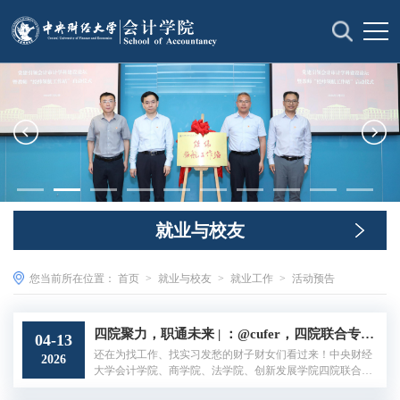
就业与校友
您当前所在位置：
首页
>
就业与校友
>
就业工作
>
活动预告
四院聚力，职通未来 | ：@cufer，四院联合专场招聘会来了！好工作好实习，一次解锁！
04-13
还在为找工作、找实习发愁的财子财女们看过来！中央财经
2026
大学会计学院、商学院、法学院、创新发展学院四院联合，
精心筹备了这场以“四院聚力 职通未来”为主题的就业实习双