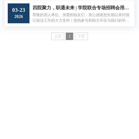
选会，汇聚20家优质用人单位，无论你是想在2026届春招中
斩获心仪offer，还是在校同学渴望积累实习经验，这里都能
四院聚力，职通未来 | 学院联合专场招聘会用人单位邀请函
03-23
满足你——机会就在眼前，别再犹豫，迈开脚步来现场，把
尊敬的用人单位、亲爱的校友们：衷心感谢您长期以来对我
2026
属于你的职业高光时刻抓在手里！一、具体安排时间：2026
们就业工作的大力支持！您的参与和助力不仅为我们的毕业
年4月15日（周三）12:00-16:00...
生提供了宝贵的职业机会，也为校企合作、产教融合搭建了
坚实的桥梁。2026届毕业生的春季就业工作和2027届毕业生
上页
1
下页
的暑期实习工作已经全面启动，在此，我们诚挚邀请您参加
由我校会计学院、商学院、法学院、创新发展学院联合举办
的“四院聚力，职通未来”专场招聘会，广纳英才！中央财经
大学是教育部、财政部和北京市人...