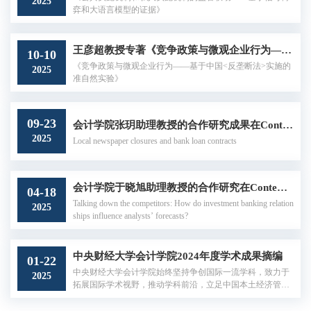
2025
弈和大语言模型的证据》
王彦超教授专著《竞争政策与微观企业行为——基于中国<反垄断法>实施的准自然实验》出版
10-10
《竞争政策与微观企业行为——基于中国<反垄断法>实施的
2025
准自然实验》
09-23
会计学院张玥助理教授的合作研究成果在Contemporary Accounting Research发表
2025
Local newspaper closures and bank loan contracts
会计学院于晓旭助理教授的合作研究在Contemporary Accounting Research发表
04-18
Talking down the competitors: How do investment banking relation
2025
ships influence analysts’ forecasts?
中央财经大学会计学院2024年度学术成果摘编
01-22
中央财经大学会计学院始终坚持争创国际一流学科，致力于
2025
拓展国际学术视野，推动学科前沿，立足中国本土经济管理
与治理实践，聚焦国家重大战略需求。据不完全统计，2024
年会计学院教师在国际国内知名学术期刊发表论文80余篇，