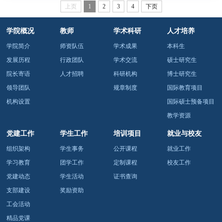
上页
1
2
3
4
下页
出版著作、教材17部，被有关部门采纳、内参刊发、领导批
示的研究报告等成果27项。以下摘编了会计学院教师在2024
年发表的部分学术研究成果。吴溪教授审计系论文标题：The
学院概况
教师
学术科研
人才培养
real effects of PCAOB inspectio...
学院简介
师资队伍
学术成果
本科生
发展历程
行政团队
学术交流
硕士研究生
院长寄语
人才招聘
科研机构
博士研究生
领导团队
规章制度
国际教育项目
机构设置
国际硕士预备项目
教学资源
党建工作
学生工作
培训项目
就业与校友
组织架构
学生事务
公开课程
就业工作
学习教育
团学工作
定制课程
校友工作
党建动态
学生活动
证书查询
支部建设
奖励资助
工会活动
精品党课