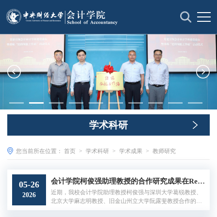
学术科研
您当前所在位置：
首页
>
学术科研
>
学术成果
>
教师研究
会计学院柯俊强助理教授的合作研究成果在Review of Accounting Studies发表
05-26
近期，我校会计学院助理教授柯俊强与深圳大学葛锐教授、
2026
北京大学麻志明教授、旧金山州立大学阮露斐教授合作的学
术论文“CEO tax effects on corporate misconduct: Evidence from