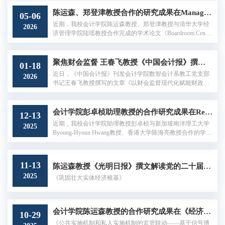
CEOs’ capital gains taxes”发表于会计学国际顶级期刊Review o
f Accounting Studies（RAST）第31卷第2期（2026年6月号）
陈运森、郑登津教授合作的研究成果在Management Science发表
05-06
（https://link.springer.com/article/10.1007/s11142-026-09945-
近期，我校会计学院陈运森教授、郑登津教授与清华大学经
2026
4）。RAST是会计学领域五大国际顶级期刊之一。税收政策
济管理学院陆瑶教授合作完成的学术论文《Boardroom Centra
是政...
lity and Systematic Risk of Firms》（董事会网络中心度与公司
系统性风险）发表于管理学国际顶级期刊Management Science
第72卷第4期（https://doi.org/10.1287/mnsc.2020.01240）。Ma
聚焦财会监督 王春飞教授《中国会计报》撰文解读党的二十届四中全会精神
01-18
nagement Science是UTD 24国际顶级期刊之一，也是中央财经
近日，《中国会计报》刊发会计学院数智会计系教工党支部
2026
大学AAA类英文学术期刊。随着全球资本市场融合与信息技
书记王春飞教授撰写的文章《以财会监督现代化赋能财政治
术发展，董事会...
理高质量发展——基于党的二十届四中全会精神的实践思
考》。全文如下：在全面推进中国式现代化的新征程上，财
会监督作为党和国家监督体系的重要组成部分，其现代化建
会计学院彭卓桢助理教授的合作研究成果在Review of Financial Studies发表
12-13
设直接关系财政政策效能的发挥、财经秩序的维护和国家治
近期，我校会计学院助理教授彭卓桢与新加坡南洋理工大学
2025
理的效能。锚定财会监督的时代定位新时代财会监督绝非传
Byoung-Hyoun Hwang教授、香港大学陈海亮教授合作的学术
统意义上财政、财务、会计监督的简单...
论文“Why Do Investors Like Short-leg Securities? Evidence from
a Textual Analysis of Buy Recommendations”发表于财务学国际
顶级期刊The Review of Financial Studies（RFS）第38卷（202
11-13
陈运森教授《光明日报》撰文解读党的二十届四中全会精神
5年12月）（https://academic.oup.com/rfs/article/38/12/3729/8245
2025
856）。RFS是财务学领域三大国际顶级期刊之一。在资产...
《巩固壮大实体经济根基》
会计学院陈运森教授的合作研究成果在《经济研究》发表
10-29
《公共实施机制和私人实施机制的监管联动——基于信号博