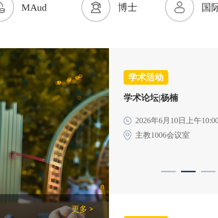
MAud
博士
国
学术活动
学术活动
学术活动
2026 中国管理会计最
学术论坛|杨楠
学术论坛|吴弘
礼日程
2026年6月10日上午10:00-
2026年5月14日下午14:00-
主教1006会议室
主教1006会议室
2026年6月12日
北京市海淀区中关村国
中心
更多