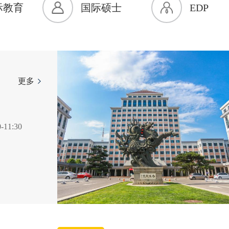
际教育
国际硕士
EDP
导，确保学院事业发展方向与国家战略同向同行；要坚
持以人民为中心，把立...
更多
更多
更多
佳实践颁奖典
11:30
15:30
际技术交易