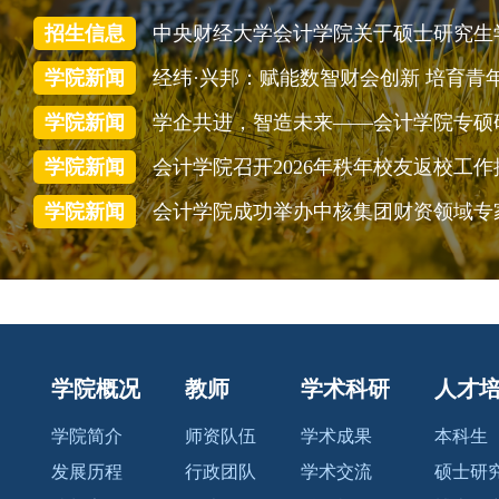
招生信息
学院新闻
运森
柯俊强
- 财务管理系
- 数智会计系
学院新闻
公共实施机制和
近期，我校会计学
人实施机制的监
院助理教授柯俊强
学院新闻
会计学院召开2026年秩年校友返校工作
联动——基于信
与深圳大学葛锐教
学院新闻
博弈和大语言模
授、北京大学麻志
的证据》
明教授、旧金山州
立大学阮露斐教授
合作的学术论文“CE
O tax effects on corpo
rate misconduct: Evid
ence from CEOs’ capi
学院概况
教师
学术科研
人才
tal gains taxes”发表于
会计学国际顶级期
学院简介
师资队伍
学术成果
本科生
刊Review of Account
发展历程
行政团队
学术交流
硕士研
ing Studies（RAS