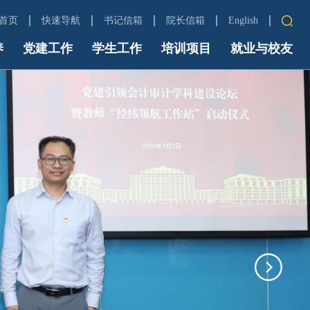
首页
快速导航
书记信箱
院长信箱
English
养
党建工作
中财首页
cufekysj@163.com
学生工作
cufekyyz@163.com
培训项目
就业与校友
信息门户
Email