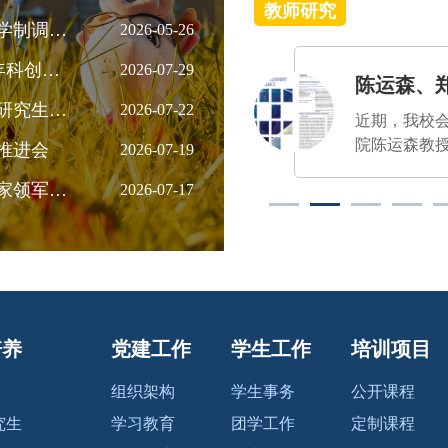
教师研究
中央财经大学会计学院关于硕士研究生学制调整的公告
2026-05-26
经纬·兴邦：赋能数智财会创新 培育青年科创力量——2026年北京市大学生数智会计创新应用竞赛工作交流会圆满召开
2026-07-29
王春飞
陈运森、郑登津
-
- 数智
学企共进，智造未来——会计学院专硕研究生走进宇通集团
2026-07-22
近期，我校会计学
近日，《中
院陈运森教授、郑
报》刊发会
推进会
2026-07-19
登津教授与清华大
数智会计系
会计学院成功举办中核集团财资领域专家领军人才赋能提升培训班
2026-07-17
学经济管理学院陆
支部书记王
瑶教授合作完成的
授撰写的文
学术论文《Boardroo
财会监督现
m Centrality and Syste
能财政治理
matic Risk of Firms》
发展——基
（董事会网络中心
二十届四中
度与公司系统性风
神的实践思
培养
党建工作
学生工作
培训项目
险）发表于管理学
全文如下：
国际顶级期刊Manag
推进中国式
组织架构
学生事务
公开课程
ement Science第72卷
的新征程上
究生
学习教育
团学工作
定制课程
第4期（https://doi.or
监督作为党