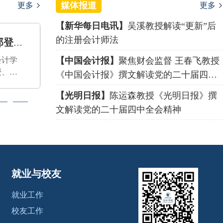
媒体报道
更多
更多
【新华每日电讯】
吴溪教授解读“更新”后
的注册会计师法
彭卓桢
会计系
- 财务管理系
国会计
【中国会计报】
近期，我校会计学
聚焦财会监督 王春飞教授
计学院
院助理教授彭卓桢
《中国会计报》撰文解读党的二十届四中
教工党
与新加坡南洋理工
全会精神
【光明日报】
陈运森教授《光明日报》撰
春飞教
大学Byoung-Hyoun
章《以
Hwang教授、香港大
文解读党的二十届四中全会精神
代化赋
学陈海亮教授合作
高质量
的学术论文“Why Do
于党的
Investors Like Short-l
全会精
eg Securities? Evidenc
考》。
e from a Textual Anal
就业与校友
在全面
ysis of Buy Recomme
现代化
ndations”发表于财务
就业工作
，财会
学国际顶级期刊The
校友工作
和国家
Review of Financial S